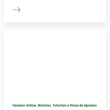
,
,
Cassino Online
Notícias
Tutoriais e Dicas de Apostas