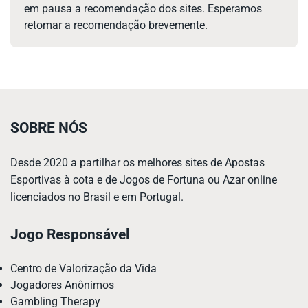
em pausa a recomendação dos sites. Esperamos
retomar a recomendação brevemente.
SOBRE NÓS
Desde 2020 a partilhar os melhores sites de Apostas
Esportivas à cota e de Jogos de Fortuna ou Azar online
licenciados no Brasil e em Portugal.
Jogo Responsável
Centro de Valorização da Vida
Jogadores Anônimos
Gambling Therapy