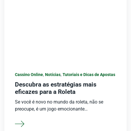
,
,
Cassino Online
Notícias
Tutoriais e Dicas de Apostas
Descubra as estratégias mais
eficazes para a Roleta
Se você é novo no mundo da roleta, não se
preocupe, é um jogo emocionante…