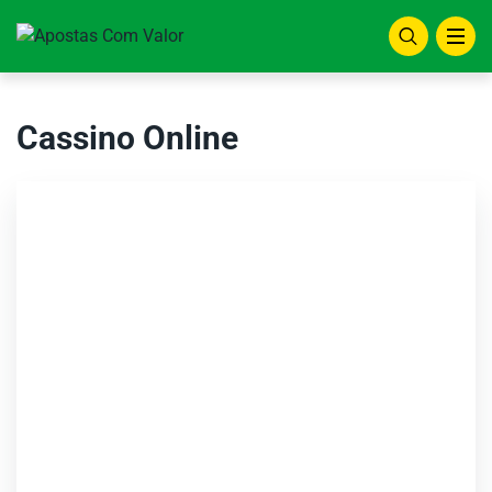
Cassino Online