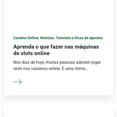
,
,
Cassino Online
Notícias
Tutoriais e Dicas de Apostas
Aprenda o que fazer nas máquinas
de slots online
Nos dias de hoje, muitas pessoas adoram jogar
slots nos cassinos online. É uma ótima…