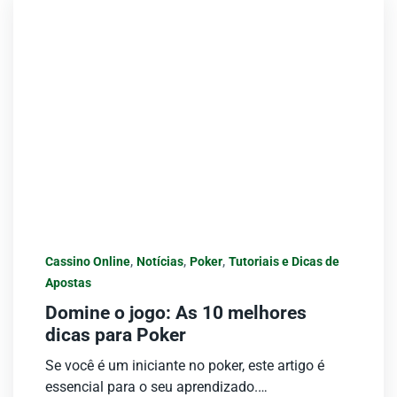
,
,
,
Cassino Online
Notícias
Poker
Tutoriais e Dicas de
Apostas
Domine o jogo: As 10 melhores
dicas para Poker
Se você é um iniciante no poker, este artigo é
essencial para o seu aprendizado.…