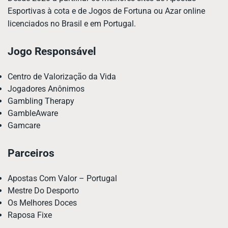
Esportivas à cota e de Jogos de Fortuna ou Azar online
licenciados no Brasil e em Portugal.
Jogo Responsável
Centro de Valorização da Vida
Jogadores Anônimos
Gambling Therapy
GambleAware
Gamcare
Parceiros
Apostas Com Valor – Portugal
Mestre Do Desporto
Os Melhores Doces
Raposa Fixe