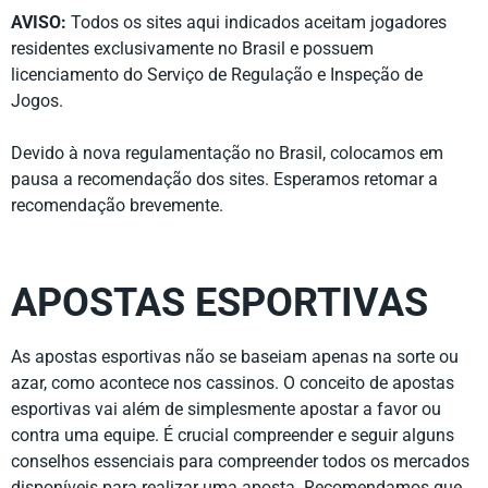
AVISO:
Todos os sites aqui indicados aceitam jogadores
residentes exclusivamente no Brasil e possuem
licenciamento do Serviço de Regulação e Inspeção de
Jogos.
Devido à nova regulamentação no Brasil, colocamos em
pausa a recomendação dos sites. Esperamos retomar a
recomendação brevemente.
APOSTAS ESPORTIVAS
As apostas esportivas não se baseiam apenas na sorte ou
azar, como acontece nos cassinos. O conceito de apostas
esportivas vai além de simplesmente apostar a favor ou
contra uma equipe. É crucial compreender e seguir alguns
conselhos essenciais para compreender todos os mercados
disponíveis para realizar uma aposta. Recomendamos que