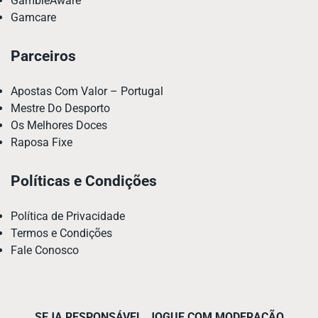
GambleAware
Gamcare
Parceiros
Apostas Com Valor – Portugal
Mestre Do Desporto
Os Melhores Doces
Raposa Fixe
Políticas e Condições
Política de Privacidade
Termos e Condições
Fale Conosco
SEJA RESPONSÁVEL, JOGUE COM MODERAÇÃO